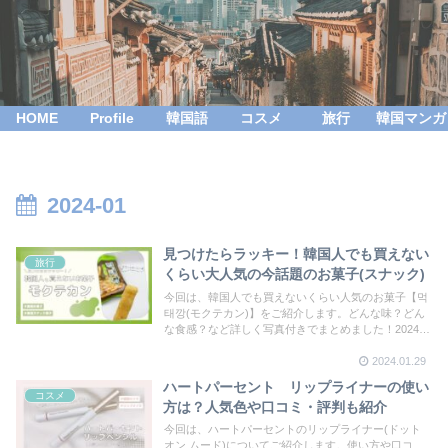
HOME
Profile
韓国語
コスメ
旅行
韓国マンガ
2024-01
見つけたらラッキー！韓国人でも買えない
旅行
くらい大人気の今話題のお菓子(スナック)
今回は、韓国人でも買えないくらい人気のお菓子【먹
태깡(モクテカン)】をご紹介します。どんな味？どん
な食感？など詳しく写真付きでまとめました！2024年
1月下旬には、人気すぎてラーメンまで登場！どこで
2024.01.29
売ってる？販売店は？について気になることをまとめ
てみました。
ハートパーセント リップライナーの使い
コスメ
方は？人気色や口コミ・評判も紹介
今回は、ハートパーセントのリップライナー(ドット
オン ムード)についてご紹介します。使い方や口コ