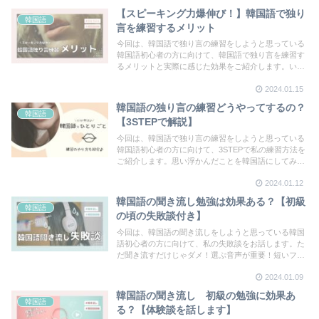
た。
【スピーキング力爆伸び！】韓国語で独り
韓国語
言を練習するメリット
今回は、韓国語で独り言の練習をしようと思っている
韓国語初心者の方に向けて、韓国語で独り言を練習す
るメリットと実際に感じた効果をご紹介します。いつ
でも勉強できる、無料でできる、ながら勉強できる、
2024.01.15
韓国語に触れる時間が長くなるなどメリットがたくさ
んあります！
韓国語の独り言の練習どうやってするの？
韓国語
【3STEPで解説】
今回は、韓国語で独り言の練習をしようと思っている
韓国語初心者の方に向けて、3STEPで私の練習方法を
ご紹介します。思い浮かんだことを韓国語にしてみ
る。辞書やサイトで調べる。音を聞いて言ってみる。
2024.01.12
この方法で試してみるのをおすすめします。
韓国語の聞き流し勉強は効果ある？【初級
韓国語
の頃の失敗談付き】
今回は、韓国語の聞き流しをしようと思っている韓国
語初心者の方に向けて、私の失敗談をお話します。た
だ聞き流すだけじゃダメ！選ぶ音声が重要！短いフレ
ーズなら覚えられる？など聞き流し韓国語知識ゼロ初
2024.01.09
心者の時に感じたことをまとめています。
韓国語の聞き流し 初級の勉強に効果あ
韓国語
る？【体験談を話します】