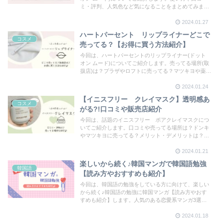
ミ・評判、人気色など気になることをまとめてみまし
た。不自然にならない使い方を教えてほしい。色が多
2024.01.27
すぎてどれを選べばいいか困ってる。そんな方に役立
つ情報をお届けします！
ハートパーセント リップライナーどこで
コスメ
売ってる？【お得に買う方法紹介】
今回は、ハートパーセントのリップライナー(ドット
オン ムード)についてご紹介します。売ってる場所(取
扱店)は？プラザやロフトに売ってる？マツキヨや薬局
は？一番安く買える場所はどこ？お得な買い方はあ
2024.01.24
る？使った人のリアルな声は？気になることをまとめ
てみました。
【イニスフリー クレイマスク】透明感あ
コスメ
がる?!口コミや販売店紹介
今回は、話題のイニスフリー ポアクレイマスクにつ
いてご紹介します。口コミや売ってる場所は？ドンキ
やマツキヨに売ってる？メリット・デメリットは？実
際に使った使用感はどう？毛穴悩み以外にも良いって
2024.01.21
本当？肌が明るくなる？気になることをまとめてみま
した。
楽しいから続く♪韓国マンガで韓国語勉強
韓国語
【読み方やおすすめも紹介】
今回は、韓国語の勉強をしている方に向けて、楽しい
から続く♪韓国語の勉強に韓国マンガ【読み方やおす
すめも紹介】します。人気のある恋愛系マンガ3選、
無料で韓国漫画が読めるサイト、どうやって漫画から
2024.01.18
学ぶのか、韓国まんがの読み方などをまとめてみまし